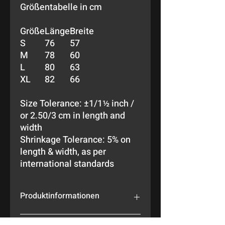
Größentabelle in cm
Größe
Länge
Breite
S
76
57
M
78
60
L
80
63
XL
82
66
Size Tolerance: ±1/1½ inch /
or 2.50/3 cm in length and
width
Shrinkage Tolerance: 5% on
length & width, as per
international standards
Produktinformationen
Extra großer Backprint